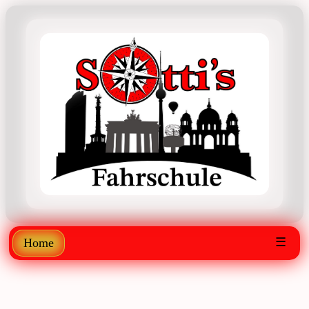
☰
Home